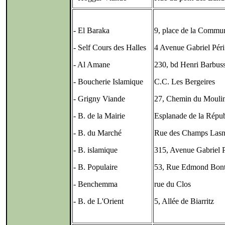
- El Baraka
9, place de la Commu
- Self Cours des Halles
4 Avenue Gabriel Péri
- Al Amane
230, bd Henri Barbus
- Boucherie Islamique
C.C. Les Bergeires
- Grigny Viande
27, Chemin du Mouli
- B. de la Mairie
Esplanade de la Répu
- B. du Marché
Rue des Champs Lasn
- B. islamique
315, Avenue Gabriel P
- B. Populaire
53, Rue Edmond Bon
- Benchemma
rue du Clos
- B. de L'Orient
5, Allée de Biarritz