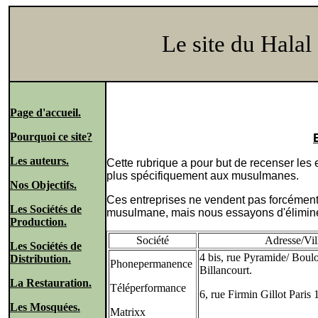
Le site du Halal
Page d'accueil.
Pourquoi ce site?
Les auteurs.
Cette rubrique a pour but de recenser le
plus spécifiquement aux musulmanes.
Nos Objectifs.
Ces entreprises ne vendent pas forcément
Les Sociétés de
musulmane, mais nous essayons d'éliminer
Production.
Société
Adresse/Vil
Les Sociétés de
4 bis, rue Pyramide/ Boul
Distribution.
Phonepermanence
Billancourt.
La Restauration.
Téléperformance
6, rue Firmin Gillot Paris
Les Mosquées.
Matrixx