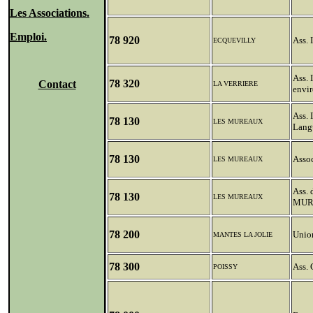
Les Associations.
Emploi.
78 920
Ass.
ECQUEVILLY
Ass. 
78 320
Contact
LA VERRIERE
envi
Ass. 
78 130
LES MUREAUX
Lang
78 130
Assoc
LES MUREAUX
Ass.
78 130
LES MUREAUX
MUR
78 200
Union
MANTES LA JOLIE
78 300
Ass. 
POISSY