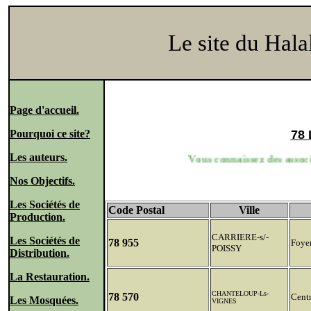
Le site du Hala
Page d'accueil.
Pourquoi ce site?
78 
Les auteurs.
Vous connaissez des associat
Nos Objectifs.
Les Sociétés de
Code Postal
Ville
Production.
CARRIERE-s/-
Les Sociétés de
78 955
Foyer
POISSY
Distribution.
La Restauration.
CHANTELOUP-Ls-
78 570
Cent
Les Mosquées.
VIGNES