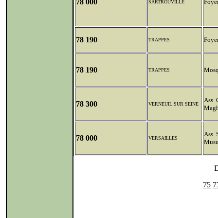
78 000
Foyer
SARTROUVILLE
78 190
Foyer
TRAPPES
78 190
Mosq
TRAPPES
Ass. 
78 300
VERNEUIL SUR SEINE
Maghr
Ass. 
78 000
VERSAILLES
Musu
D
75
7